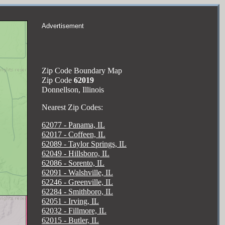
Advertisement
Zip Code Boundary Map
Zip Code
62019
Donnellson, Illinois
Nearest Zip Codes:
62077 - Panama, IL
62017 - Coffeen, IL
62089 - Taylor Springs, IL
62049 - Hillsboro, IL
62086 - Sorento, IL
62091 - Walshville, IL
62246 - Greenville, IL
62284 - Smithboro, IL
62051 - Irving, IL
62032 - Fillmore, IL
62015 - Butler, IL