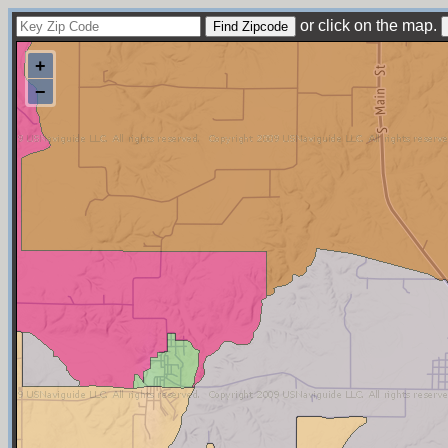
or click on the map.
+
−