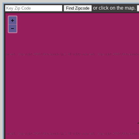
or click on the map.
+
−