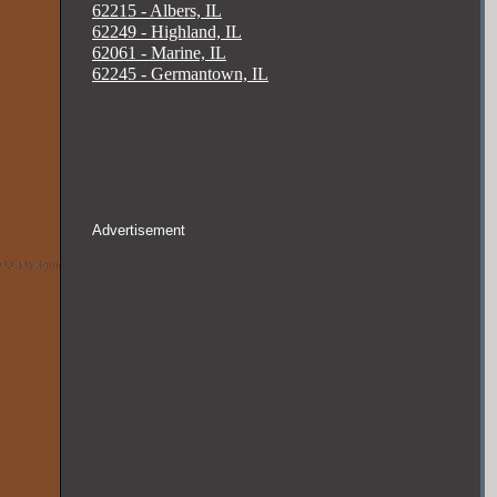
62215 - Albers, IL
62249 - Highland, IL
62061 - Marine, IL
62245 - Germantown, IL
Advertisement