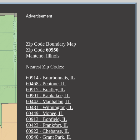
Advertisement
Zip Code Boundary Map
Zip Code
60950
Manteno, Illinois
Nearest Zip Codes:
60914 - Bourbonnais, IL
60468 - Peotone, IL
60915 - Bradley, IL
60901 - Kankakee, IL
60442 - Manhattan, IL
60481 - Wilmington, IL
60449 - Monee, IL
60913 - Bonfield, IL
60423 - Frankfort, IL
60922 - Chebanse, IL
60940 - Grant Park, IL