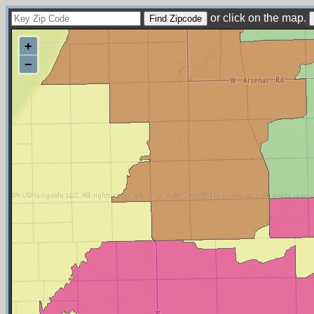
or click on the map.
+
−