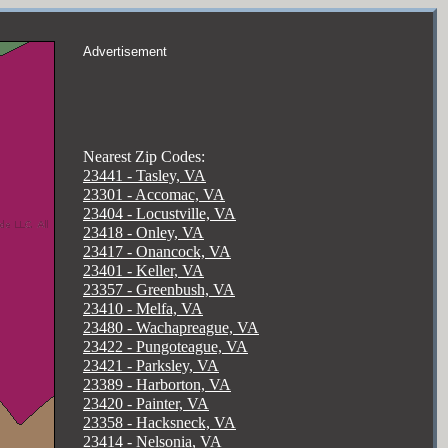
Advertisement
Nearest Zip Codes:
23441 - Tasley, VA
23301 - Accomac, VA
23404 - Locustville, VA
23418 - Onley, VA
23417 - Onancock, VA
23401 - Keller, VA
23357 - Greenbush, VA
23410 - Melfa, VA
23480 - Wachapreague, VA
23422 - Pungoteague, VA
23421 - Parksley, VA
23389 - Harborton, VA
23420 - Painter, VA
23358 - Hacksneck, VA
23414 - Nelsonia, VA