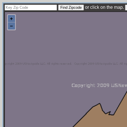
or click on the map.
+
−