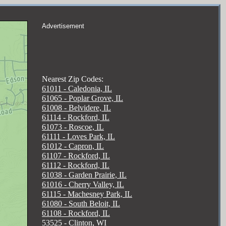
Advertisement
Nearest Zip Codes:
61011 - Caledonia, IL
61065 - Poplar Grove, IL
61008 - Belvidere, IL
61114 - Rockford, IL
61073 - Roscoe, IL
61111 - Loves Park, IL
61012 - Capron, IL
61107 - Rockford, IL
61112 - Rockford, IL
61038 - Garden Prairie, IL
61016 - Cherry Valley, IL
61115 - Machesney Park, IL
61080 - South Beloit, IL
61108 - Rockford, IL
53525 - Clinton, WI