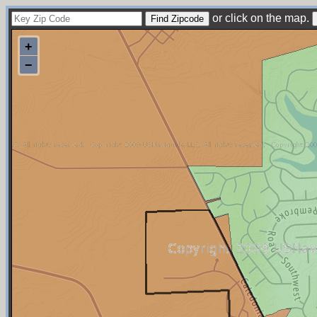
or click on the map.
+
−