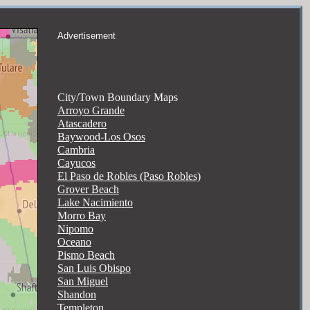
Advertisement
City/Town Boundary Maps
Arroyo Grande
Atascadero
Baywood-Los Osos
Cambria
Cayucos
El Paso de Robles (Paso Robles)
Grover Beach
Lake Nacimiento
Morro Bay
Nipomo
Oceano
Pismo Beach
San Luis Obispo
San Miguel
Shandon
Templeton